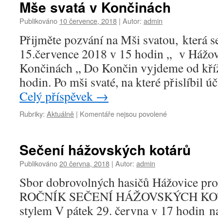
Mše svatá v Končinách
Osadní
výbor
Publikováno
10 července, 2018
|
Autor:
admin
Hážovic
Přijměte pozvání na Mši svatou, která s
15.července 2018 v 15 hodin „ v Hážov
Končinách „ Do Končin vyjdeme od kříž
hodin. Po mši svaté, na které přislíbil 
Celý příspěvek
→
u
Rubriky:
Aktuálně
|
Komentáře nejsou povolené
textu
s
názvem
Sečení hážovských kotárů
Mše
svatá
Publikováno
20 června, 2018
|
Autor:
admin
v
Sbor dobrovolných hasičů Hážovice pro 
Končinách
ROČNÍK SEČENÍ HÁŽOVSKÝCH KOT
stylem V pátek 29. června v 17 hodin 