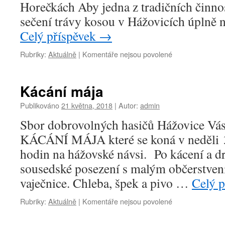
Horečkách Aby jedna z tradičních činnos
sečení trávy kosou v Hážovicích úplně 
Celý příspěvek
→
u
Rubriky:
Aktuálně
|
Komentáře nejsou povolené
textu
s
názvem
Kácání mája
Sečení
hážovských
Publikováno
21 května, 2018
|
Autor:
admin
kotárů
Sbor dobrovolných hasičů Hážovice Vás 
KÁCÁNÍ MÁJA které se koná v neděli 3
hodin na hážovské návsi. Po kácení a d
sousedské posezení s malým občerstve
vaječnice. Chleba, špek a pivo …
Celý 
u
Rubriky:
Aktuálně
|
Komentáře nejsou povolené
textu
s