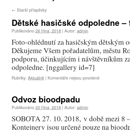
←
Starší příspěvky
Dětské hasičské odpoledne – 
Publikováno
26 října, 2018
|
Autor:
admin
Foto-ohlédnutí za hasičským dětským o
Děkujeme Všem pořadatelům, městu Rož
podporu, účinkujícím i návštěvníkům za
odpoledne. [nggallery id=7]
u
Rubriky:
Aktuálně
|
Komentáře nejsou povolené
textu
s
názvem
Odvoz bioodpadu
Dětské
hasičské
Publikováno
20 října, 2018
|
Autor:
admin
odpoledne
SOBOTA 27. 10. 2018, v době mezi 8 
–
foto
Kontejnery jsou určené pouze na bioodpad 