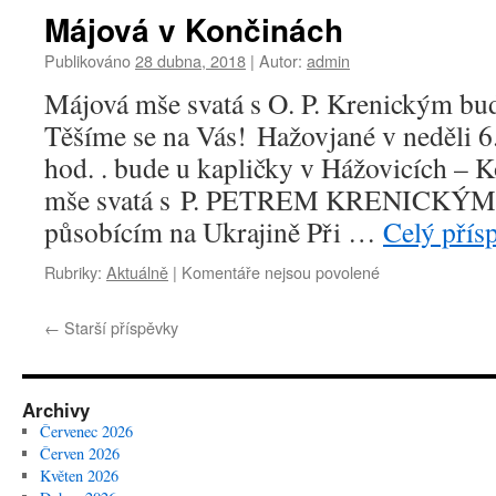
názvem
Májová v Končinách
Kácání
mája
Publikováno
28 dubna, 2018
|
Autor:
admin
Májová mše svatá s O. P. Krenickým bu
Těšíme se na Vás! Hažovjané v neděli 6
hod. . bude u kapličky v Hážovicích 
mše svatá s P. PETREM KRENICKÝM,
působícím na Ukrajině Při …
Celý přís
u
Rubriky:
Aktuálně
|
Komentáře nejsou povolené
textu
s
←
Starší příspěvky
názvem
Májová
v
Končinách
Archivy
Červenec 2026
Červen 2026
Květen 2026