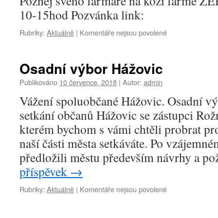
Poznej svého farmáře na kozí farmě Z
10-15hod Pozvánka link:
u
Rubriky:
Aktuálně
|
Komentáře nejsou povolené
textu
s
názvem
Osadní výbor Hážovic
Pozvánka
na
Publikováno
10 července, 2018
|
Autor:
admin
Kozí
Vážení spoluobčané Hážovic. Osadní vý
farmu
ZERLINA
setkání občanů Hážovic se zástupci Rož
kterém bychom s vámi chtěli probrat pr
naší části města setkáváte. Po vzájemn
předložili městu především návrhy a 
příspěvek
→
u
Rubriky:
Aktuálně
|
Komentáře nejsou povolené
textu
s
názvem