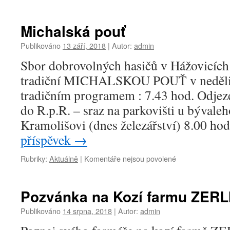
textu
s
názvem
Michalská pouť
Dětské
hasičské
Publikováno
13 září, 2018
|
Autor:
admin
odpoledne
Sbor dobrovolných hasičů v Hážovicích
tradiční MICHALSKOU POUŤ v neděli 
tradičním programem : 7.43 hod. Odje
do R.p.R. – sraz na parkovišti u bývale
Kramolišovi (dnes železářství) 8.00 ho
příspěvek
→
u
Rubriky:
Aktuálně
|
Komentáře nejsou povolené
textu
s
názvem
Pozvánka na Kozí farmu ZERL
Michalská
pouť
Publikováno
14 srpna, 2018
|
Autor:
admin