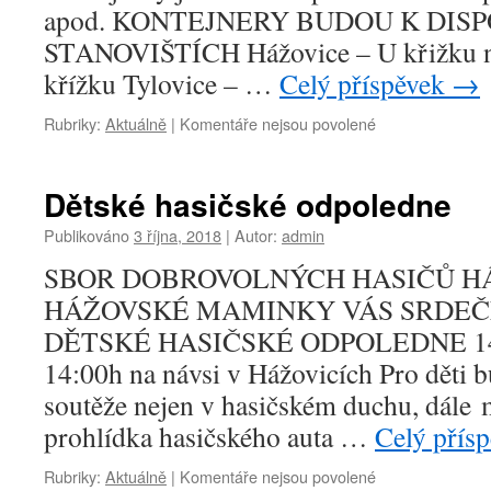
apod. KONTEJNERY BUDOU K DIS
STANOVIŠTÍCH Hážovice – U křižku na
křížku Tylovice – …
Celý příspěvek
→
u
Rubriky:
Aktuálně
|
Komentáře nejsou povolené
textu
s
názvem
Dětské hasičské odpoledne
Odvoz
bioodpadu
Publikováno
3 října, 2018
|
Autor:
admin
SBOR DOBROVOLNÝCH HASIČŮ H
HÁŽOVSKÉ MAMINKY VÁS SRDEČ
DĚTSKÉ HASIČSKÉ ODPOLEDNE 14.
14:00h na návsi v Hážovicích Pro děti 
soutěže nejen v hasičském duchu, dále m
prohlídka hasičského auta …
Celý přís
u
Rubriky:
Aktuálně
|
Komentáře nejsou povolené