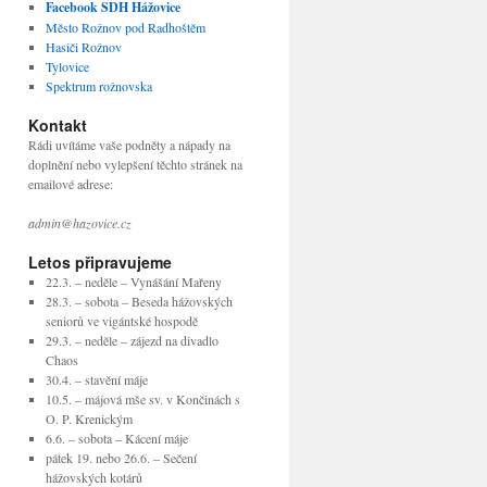
Facebook SDH Hážovice
Město Rožnov pod Radhoštěm
Hasiči Rožnov
Tylovice
Spektrum rožnovska
Kontakt
Rádi uvítáme vaše podněty a nápady na
doplnění nebo vylepšení těchto stránek na
emailové adrese:
admin@hazovice.cz
Letos připravujeme
22.3. – neděle – Vynášání Mařeny
28.3. – sobota – Beseda hážovských
seniorů ve vigántské hospodě
29.3. – neděle – zájezd na divadlo
Chaos
30.4. – stavění máje
10.5. – májová mše sv. v Končinách s
O. P. Krenickým
6.6. – sobota – Kácení máje
pátek 19. nebo 26.6. – Sečení
hážovských kotárů