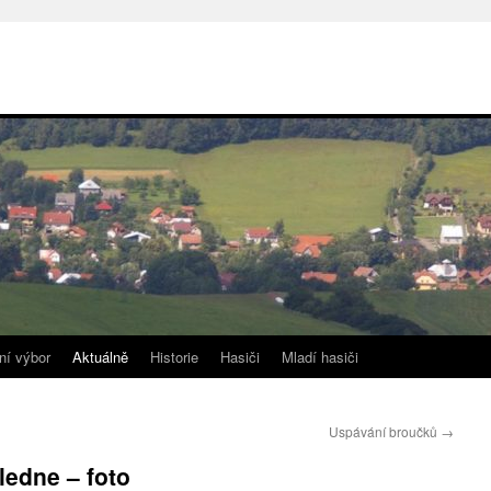
ní výbor
Aktuálně
Historie
Hasiči
Mladí hasiči
Uspávání broučků
→
ledne – foto