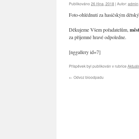
Publikováno
26 října, 2018
|
Autor:
admin
Foto-ohlédnutí za hasičským dětsk
měst
Děkujeme Všem pořadatelům,
za příjemné hravé odpoledne.
[nggallery id=7]
Příspěvek byl publikován v rubrice
Aktuál
←
Odvoz bioodpadu