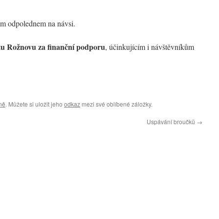
ým odpolednem na návsi.
u Rožnovu za finanční podporu
, účinkujícím i návštěvníkům
ně
. Můžete si uložit jeho
odkaz
mezi své oblíbené záložky.
Uspávání broučků
→