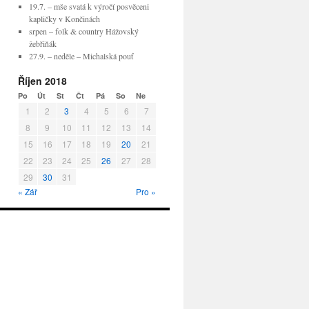
19.7. – mše svatá k výročí posvěceni
kapličky v Končinách
srpen – folk & country Hážovský
žebřiňák
27.9. – neděle – Michalská pouť
Říjen 2018
Po
Út
St
Čt
Pá
So
Ne
1
2
3
4
5
6
7
8
9
10
11
12
13
14
15
16
17
18
19
20
21
22
23
24
25
26
27
28
29
30
31
« Zář
Pro »