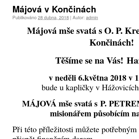
Májová v Končinách
Publikováno
28 dubna, 2018
|
Autor:
admin
Májová mše svatá s O. P. Kr
Končinách!
Těšíme se na Vás!
Ha
v neděli 6.května 2018 v 1
bude u kapličky v Hážovicíc
MÁJOVÁ mše svatá s P. PET
misionářem působícím na
Při této příležitosti můžete potřebný
přispět finančním darem.