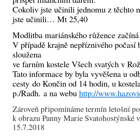
Cokoliv jste učinili jednomu z těchto
jste učinili… Mt 25,40
Modlitba mariánského růžence začíná 
V případě krajně nepříznivého počasí
sloužena
ve farním kostele Všech svatých v R
Tato informace by byla vyvěšena u od
cesty do Končin od 14 hodin, u kostel
p./Radh. a na webu
http://www.hazovi
Zároveň připomínáme termín letošní po
k obrazu Panny Marie Svatohostýnské 
15.7.2018