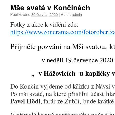
Mše svatá v Končinách
Publikováno
30 června, 2020
|
Autor:
admin
Fotky z akce k vidění zde:
https://www.zonerama.com/fotorobert
Přijměte pozvání na Mši svatou, kt
v neděli 19.července 2020
v Hážovicích u kapličky 
„
Do Končin vyjdeme od křížku z Návsí v
Po mši svaté, na které přislíbil účast hl
Pavel Hödl
, farář ze Zubří, bude krátk
V případě krajně nepříznivého počasí b