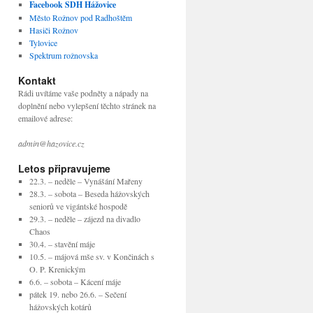
Facebook SDH Hážovice
Město Rožnov pod Radhoštěm
Hasiči Rožnov
Tylovice
Spektrum rožnovska
Kontakt
Rádi uvítáme vaše podněty a nápady na
doplnění nebo vylepšení těchto stránek na
emailové adrese:
admin@hazovice.cz
Letos připravujeme
22.3. – neděle – Vynášání Mařeny
28.3. – sobota – Beseda hážovských
seniorů ve vigántské hospodě
29.3. – neděle – zájezd na divadlo
Chaos
30.4. – stavění máje
10.5. – májová mše sv. v Končinách s
O. P. Krenickým
6.6. – sobota – Kácení máje
pátek 19. nebo 26.6. – Sečení
hážovských kotárů