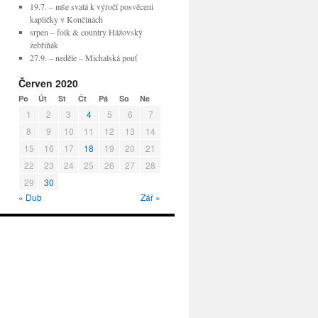
19.7. – mše svatá k výročí posvěceni
kapličky v Končinách
srpen – folk & country Hážovský
žebřiňák
27.9. – neděle – Michalská pouť
Červen 2020
Po
Út
St
Čt
Pá
So
Ne
1
2
3
4
5
6
7
8
9
10
11
12
13
14
15
16
17
18
19
20
21
22
23
24
25
26
27
28
29
30
« Dub
Zář »