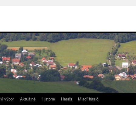
ní výbor
Aktuálně
Historie
Hasiči
Mladí hasiči