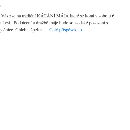
n
e Vás zve na tradiční KÁCÁNÍ MÁJA které se koná v sobotu 6.
návsi. Po kácení a dražbě máje bude sousedské posezení s
ječnice. Chleba, špek a …
Celý příspěvek
→