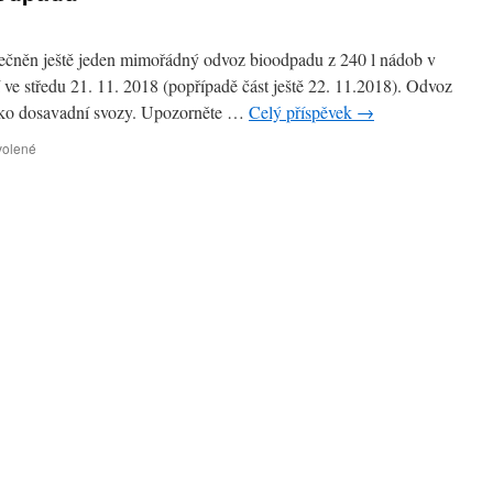
ečněn ještě jeden mimořádný odvoz bioodpadu z 240 l nádob v
 ve středu 21. 11. 2018 (popřípadě část ještě 22. 11.2018). Odvoz
jako dosavadní svozy. Upozorněte …
Celý příspěvek
→
u
volené
textu
s
názvem
Mimořádný
odvoz
bioodpadu