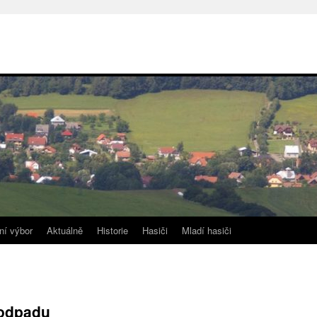
ní výbor
Aktuálně
Historie
Hasiči
Mladí hasiči
odpadu