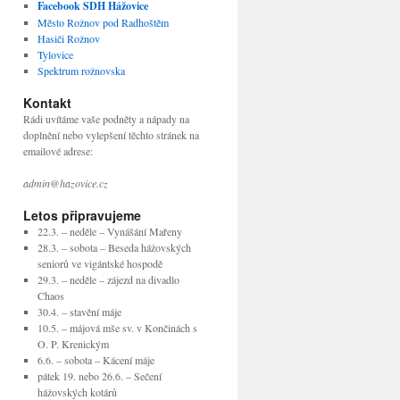
Facebook SDH Hážovice
Město Rožnov pod Radhoštěm
Hasiči Rožnov
Tylovice
Spektrum rožnovska
Kontakt
Rádi uvítáme vaše podněty a nápady na
doplnění nebo vylepšení těchto stránek na
emailové adrese:
admin@hazovice.cz
Letos připravujeme
22.3. – neděle – Vynášání Mařeny
28.3. – sobota – Beseda hážovských
seniorů ve vigántské hospodě
29.3. – neděle – zájezd na divadlo
Chaos
30.4. – stavění máje
10.5. – májová mše sv. v Končinách s
O. P. Krenickým
6.6. – sobota – Kácení máje
pátek 19. nebo 26.6. – Sečení
hážovských kotárů