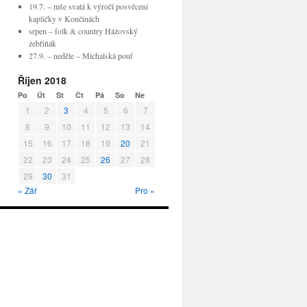
19.7. – mše svatá k výročí posvěceni
kapličky v Končinách
srpen – folk & country Hážovský
žebřiňák
27.9. – neděle – Michalská pouť
Říjen 2018
Po
Út
St
Čt
Pá
So
Ne
1
2
3
4
5
6
7
8
9
10
11
12
13
14
15
16
17
18
19
20
21
22
23
24
25
26
27
28
29
30
31
« Zář
Pro »