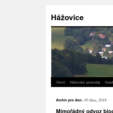
Přejít
k
Hážovice
obsahu
webu
Domů
Hážovský zpravodaj
Osad
30 října, 2018
Archiv pro den:
Mimořádný odvoz bio