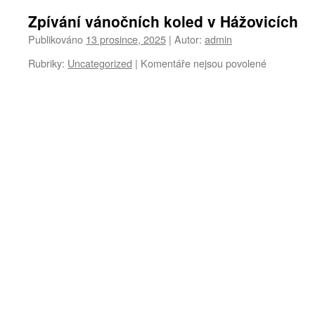
Zpívání vánočních koled v Hážovicích
Publikováno
13 prosince, 2025
|
Autor:
admin
u
Rubriky:
Uncategorized
|
Komentáře nejsou povolené
textu
s
názvem
Zpívání
vánočních
koled
v
Hážovicích