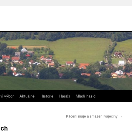
ní výbor
Aktuálně
Historie
Hasiči
Mladí hasiči
Kácení máje a smažení vaječiny
→
ách