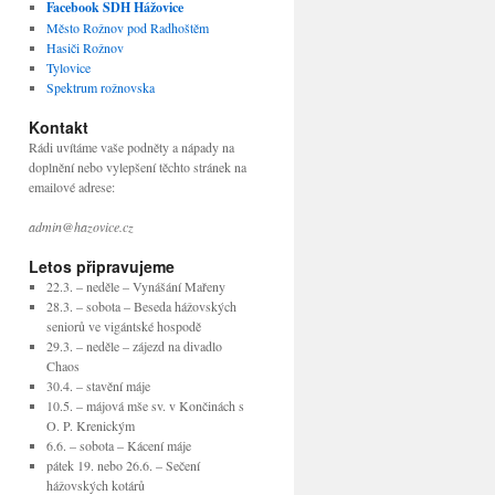
Facebook SDH Hážovice
Město Rožnov pod Radhoštěm
Hasiči Rožnov
Tylovice
Spektrum rožnovska
Kontakt
Rádi uvítáme vaše podněty a nápady na
doplnění nebo vylepšení těchto stránek na
emailové adrese:
admin@hazovice.cz
Letos připravujeme
22.3. – neděle – Vynášání Mařeny
28.3. – sobota – Beseda hážovských
seniorů ve vigántské hospodě
29.3. – neděle – zájezd na divadlo
Chaos
30.4. – stavění máje
10.5. – májová mše sv. v Končinách s
O. P. Krenickým
6.6. – sobota – Kácení máje
pátek 19. nebo 26.6. – Sečení
hážovských kotárů