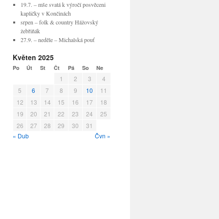
19.7. – mše svatá k výročí posvěceni
kapličky v Končinách
srpen – folk & country Hážovský
žebřiňák
27.9. – neděle – Michalská pouť
Květen 2025
Po
Út
St
Čt
Pá
So
Ne
1
2
3
4
5
6
7
8
9
10
11
12
13
14
15
16
17
18
19
20
21
22
23
24
25
26
27
28
29
30
31
« Dub
Čvn »