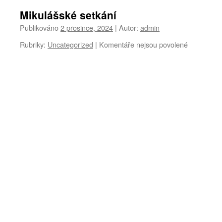
Mikulášské setkání
Publikováno
2 prosince, 2024
|
Autor:
admin
u
Rubriky:
Uncategorized
|
Komentáře nejsou povolené
textu
s
názvem
Mikulášské
setkání