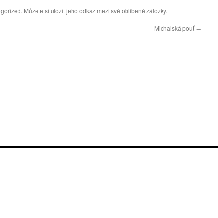
gorized
. Můžete si uložit jeho
odkaz
mezi své oblíbené záložky.
Michalská pouť
→