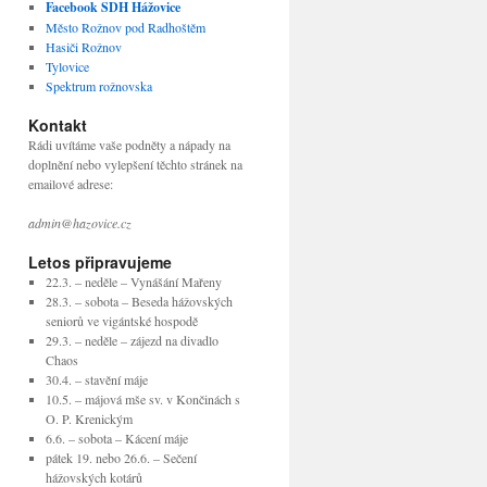
Facebook SDH Hážovice
Město Rožnov pod Radhoštěm
Hasiči Rožnov
Tylovice
Spektrum rožnovska
Kontakt
Rádi uvítáme vaše podněty a nápady na
doplnění nebo vylepšení těchto stránek na
emailové adrese:
admin@hazovice.cz
Letos připravujeme
22.3. – neděle – Vynášání Mařeny
28.3. – sobota – Beseda hážovských
seniorů ve vigántské hospodě
29.3. – neděle – zájezd na divadlo
Chaos
30.4. – stavění máje
10.5. – májová mše sv. v Končinách s
O. P. Krenickým
6.6. – sobota – Kácení máje
pátek 19. nebo 26.6. – Sečení
hážovských kotárů