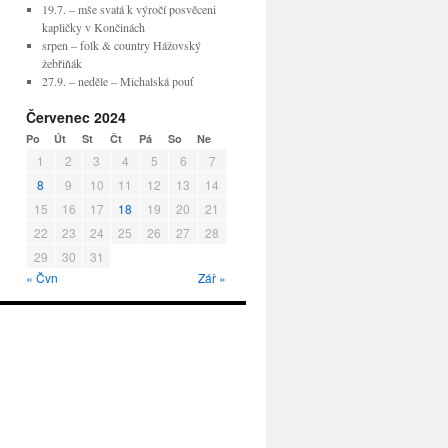
19.7. – mše svatá k výročí posvěceni
kapličky v Končinách
srpen – folk & country Hážovský
žebřiňák
27.9. – neděle – Michalská pouť
Červenec 2024
Po
Út
St
Čt
Pá
So
Ne
1
2
3
4
5
6
7
8
9
10
11
12
13
14
15
16
17
18
19
20
21
22
23
24
25
26
27
28
29
30
31
« Čvn
Zář »