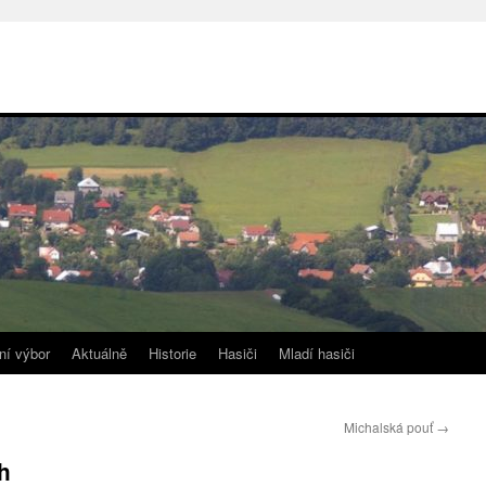
ní výbor
Aktuálně
Historie
Hasiči
Mladí hasiči
Michalská pouť
→
h