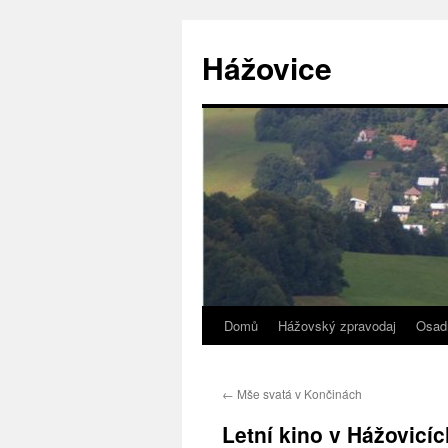
Přejít
k
Hážovice
obsahu
webu
Domů
Hážovský zpravodaj
Osad
←
Mše svatá v Končinách
Letní kino v Hážovicíc