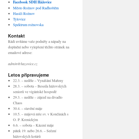
Facebook SDH Hážovice
Město Rožnov pod Radhoštěm
Hasiči Rožnov
Tylovice
Spektrum rožnovska
Kontakt
Rádi uvítáme vaše podněty a nápady na
doplnění nebo vylepšení těchto stránek na
emailové adrese:
admin@hazovice.cz
Letos připravujeme
22.3. – neděle – Vynášání Mařeny
28.3. – sobota – Beseda hážovských
seniorů ve vigántské hospodě
29.3. – neděle – zájezd na divadlo
Chaos
30.4. – stavění máje
10.5. – májová mše sv. v Končinách s
O. P. Krenickým
6.6. – sobota – Kácení máje
pátek 19. nebo 26.6. – Sečení
hážovských kotárů