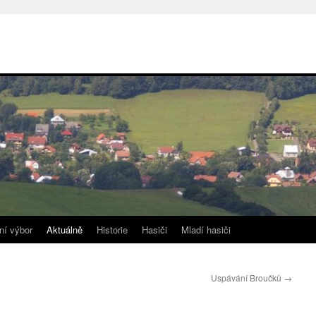
ní výbor
Aktuálně
Historie
Hasiči
Mladí hasiči
Uspávání Broučků
→