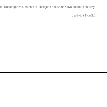
ně
,
Uncategorized
. Můžete si uložit jeho
odkaz
mezi své oblíbené záložky.
Uspávání Broučků
→