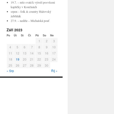
19.7. – mše svatá k výročí posvěceni
kapličky v Končinách
srpen – folk & country Hážovský
žebřiňák
27.9. – neděle – Michalská pouť
Září 2023
Po
Út
St
Čt
Pá
So
Ne
1
2
3
4
5
6
7
8
9
10
11
12
13
14
15
16
17
18
19
20
21
22
23
24
25
26
27
28
29
30
« Srp
Říj »