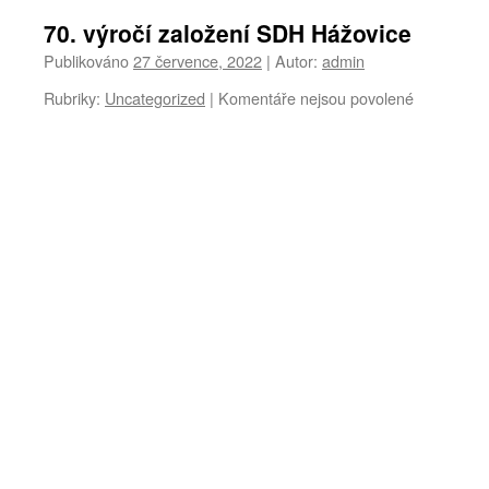
70. výročí založení SDH Hážovice
Publikováno
27 července, 2022
|
Autor:
admin
u
Rubriky:
Uncategorized
|
Komentáře nejsou povolené
textu
s
názvem
70.
výročí
založení
SDH
Hážovice