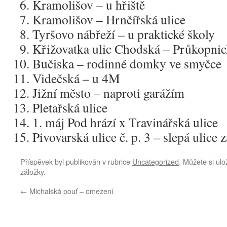
Kramolišov – u hřiště
Kramolišov – Hrnčířská ulice
Tyršovo nábřeží – u praktické školy
Křižovatka ulic Chodská – Průkopni
Bučiska – rodinné domky ve smyčce
Videčská – u 4M
Jižní město – naproti garážím
Pletařská ulice
1. máj Pod hrází x Travinářská ulice
Pivovarská ulice č. p. 3 – slepá ulice
Příspěvek byl publikován v rubrice
Uncategorized
. Můžete si ulo
záložky.
←
Michalská pouť – omezení