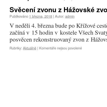
Svěcení zvonu z Hážovské zv
Publikováno
1 března, 2018
|
Autor:
admin
V neděli 4. března bude po Křížové cest
začíná v 15 hodin v kostele Všech Svat
posvěcen rekonstruovaný zvon z Hážov
u
Rubriky:
Aktuálně
|
Komentáře nejsou povolené
textu
s
názvem
Svěcení
zvonu
z
Hážovské
zvoničky