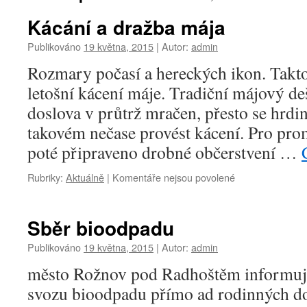
Kácání a dražba mája
Publikováno
19 května, 2015
|
Autor:
admin
Rozmary počasí a hereckých ikon. Takto
letošní kácení máje. Tradiční májový deš
doslova v průtrž mračen, přesto se hrdin
takovém nečase provést kácení. Pro pro
poté připraveno drobné občerstvení …
u
Rubriky:
Aktuálně
|
Komentáře nejsou povolené
textu
s
názvem
Sběr bioodpadu
Kácání
a
Publikováno
19 května, 2015
|
Autor:
admin
dražba
město Rožnov pod Radhoštěm informuj
mája
svozu bioodpadu přímo ad rodinných d