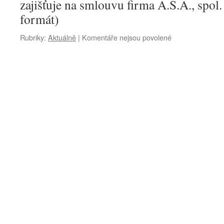
zajišťuje na smlouvu firma A.S.A., spol. 
formát)
u
Rubriky:
Aktuálně
|
Komentáře nejsou povolené
textu
s
názvem
Sběr
bioodpadu