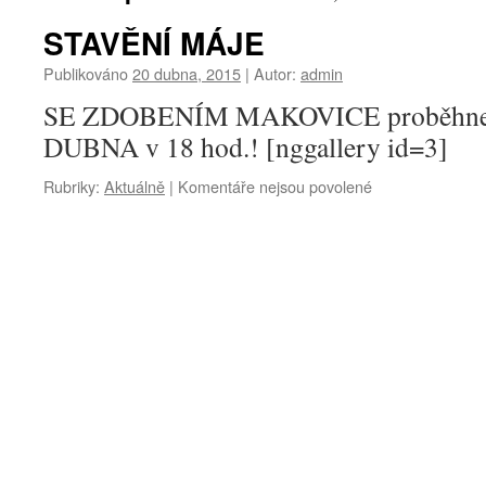
STAVĚNÍ MÁJE
Publikováno
20 dubna, 2015
|
Autor:
admin
SE ZDOBENÍM MAKOVICE proběhne
DUBNA v 18 hod.! [nggallery id=3]
u
Rubriky:
Aktuálně
|
Komentáře nejsou povolené
textu
s
názvem
STAVĚNÍ
MÁJE