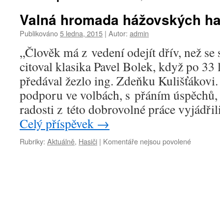
Valná hromada hážovských has
Publikováno
5 ledna, 2015
|
Autor:
admin
„Člověk má z vedení odejít dřív, než se
citoval klasika Pavel Bolek, když po 33 
předával žezlo ing. Zdeňku Kulišťákovi
podporu ve volbách, s přáním úspěchů,
radosti z této dobrovolné práce vyjádři
Celý příspěvek
→
u
Rubriky:
Aktuálně
,
Hasiči
|
Komentáře nejsou povolené
textu
s
názvem
Valná
hromada
hážovský
hasičů
volila