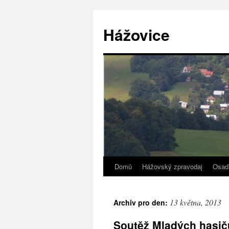
Přejít
k
Hážovice
obsahu
webu
Domů
Hážovský zpravodaj
Osad
13 května, 2013
Archiv pro den:
Soutěž Mladých hasičů