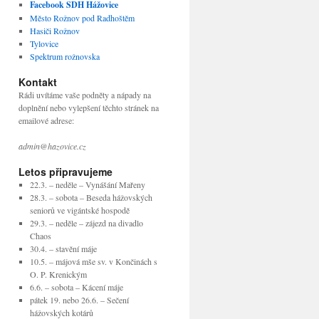
Facebook SDH Hážovice
Město Rožnov pod Radhoštěm
Hasiči Rožnov
Tylovice
Spektrum rožnovska
Kontakt
Rádi uvítáme vaše podněty a nápady na
doplnění nebo vylepšení těchto stránek na
emailové adrese:
admin@hazovice.cz
Letos připravujeme
22.3. – neděle – Vynášání Mařeny
28.3. – sobota – Beseda hážovských
seniorů ve vigántské hospodě
29.3. – neděle – zájezd na divadlo
Chaos
30.4. – stavění máje
10.5. – májová mše sv. v Končinách s
O. P. Krenickým
6.6. – sobota – Kácení máje
pátek 19. nebo 26.6. – Sečení
hážovských kotárů