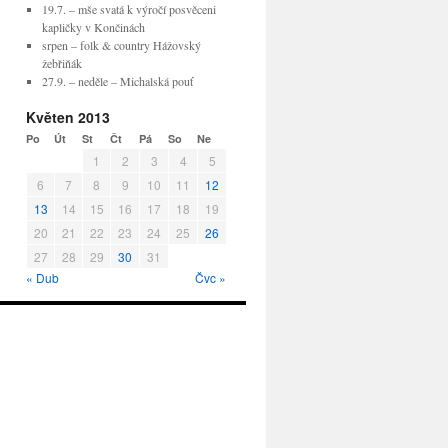
19.7. – mše svatá k výročí posvěceni
kapličky v Končinách
srpen – folk & country Hážovský
žebřiňák
27.9. – neděle – Michalská pouť
Květen 2013
Po
Út
St
Čt
Pá
So
Ne
1
2
3
4
5
6
7
8
9
10
11
12
13
14
15
16
17
18
19
20
21
22
23
24
25
26
27
28
29
30
31
« Dub
Čvc »