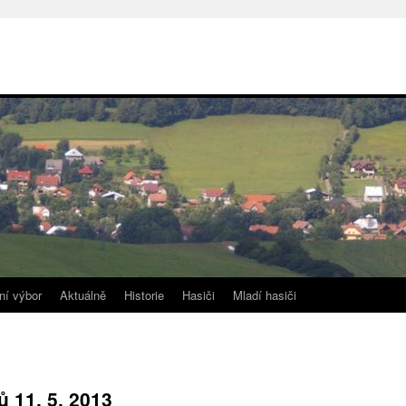
ní výbor
Aktuálně
Historie
Hasiči
Mladí hasiči
 11. 5. 2013