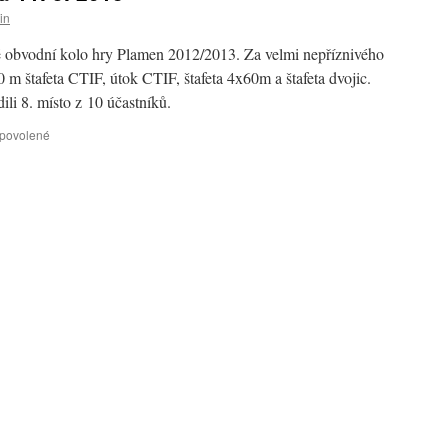
in
ě obvodní kolo hry Plamen 2012/2013. Za velmi nepříznivého
0 m štafeta CTIF, útok CTIF, štafeta 4x60m a štafeta dvojic.
dili 8. místo z 10 účastníků.
u
 povolené
textu
s
názvem
Soutěž
Mladých
hasičů
11.
5.
2013